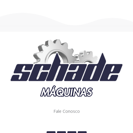
Fale Conosco
(47) 98414-1477
contato@schademaquinas.com.br