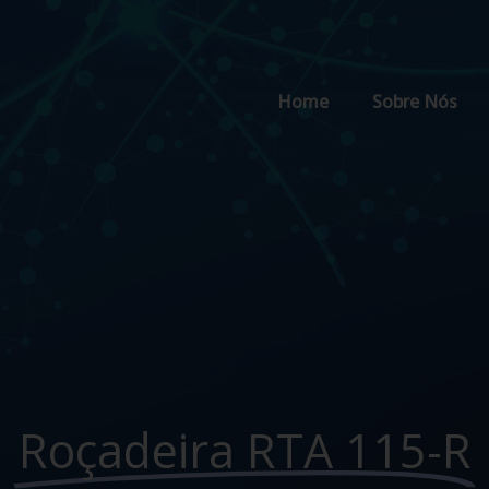
Home
Sobre Nós
Roçadeira RTA 115-R